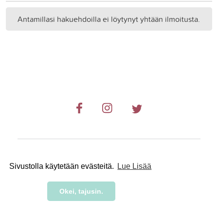
Antamillasi hakuehdoilla ei löytynyt yhtään ilmoitusta.
© 2019-2024 RetkiRent .
Sivustolla käytetään evästeitä.
Lue Lisää
Okei, tajusin.