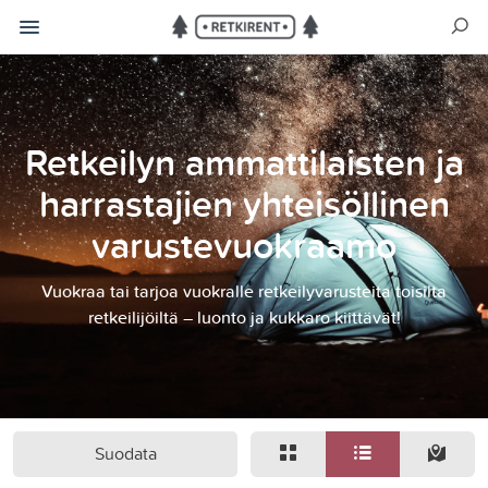
Retkeilyn ammattilaisten ja
harrastajien yhteisöllinen
varustevuokraamo
Vuokraa tai tarjoa vuokralle retkeilyvarusteita toisilta
retkeilijöiltä – luonto ja kukkaro kiittävät!
Suodata