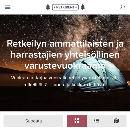
Retkeilyn ammattilaisten ja
harrastajien yhteisöllinen
varustevuokraamo
Vuokraa tai tarjoa vuokralle retkeilyvarusteita toisilta
retkeilijöiltä – luonto ja kukkaro kiittävät!
Suodata