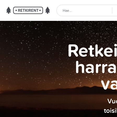
Retkei
harra
v
Vuo
tois