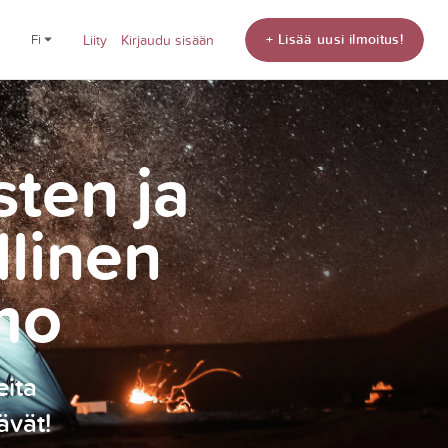
+ Lisää uusi ilmoitus!
fi
Liity
Kirjaudu sisään
sten ja
llinen
mo
eita
ävät!