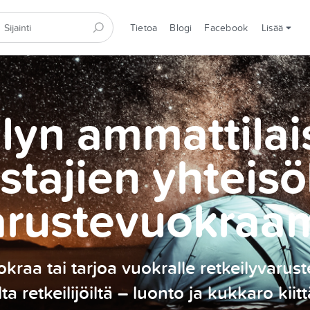
Tietoa
Blogi
Facebook
Lisää
lyn ammattilai
stajien yhteisö
arustevuokraa
kraa tai tarjoa vuokralle retkeilyvarust
ilta retkeilijöiltä – luonto ja kukkaro kiitt