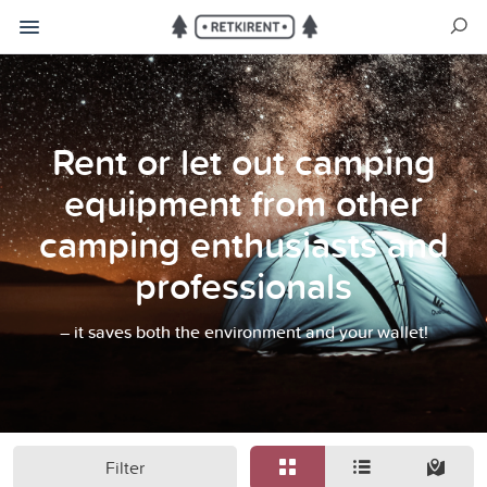
Rent or let out camping
equipment from other
camping enthusiasts and
professionals
– it saves both the environment and your wallet!
Filter