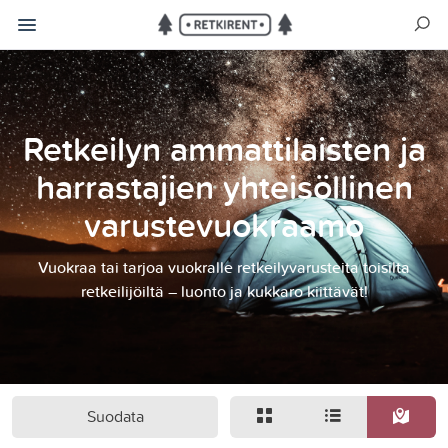
Retkeilyn ammattilaisten ja
harrastajien yhteisöllinen
varustevuokraamo
Vuokraa tai tarjoa vuokralle retkeilyvarusteita toisilta
retkeilijöiltä – luonto ja kukkaro kiittävät!
Suodata