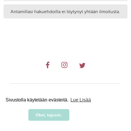
Antamillasi hakuehdoilla ei löytynyt yhtään ilmoitusta.
© 2019-2024 RetkiRent .
Sivustolla käytetään evästeitä.
Lue Lisää
Okei, tajusin.