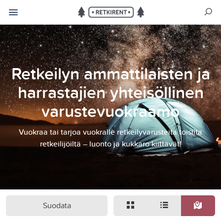
Retkeilyn ammattilaisten ja
harrastajien yhteisöllinen
varustevuokraamo
Vuokraa tai tarjoa vuokralle retkeilyvarusteita toisilta
retkeilijöiltä – luonto ja kukkaro kiittävät!
Suodata