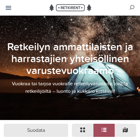
Retkeilyn ammattilaisten ja
harrastajien yhteisöllinen
varustevuokraamo
Vuokraa tai tarjoa vuokralle retkeilyvarusteita toisilta
retkeilijöiltä – luonto ja kukkaro kiittävät!
Suodata