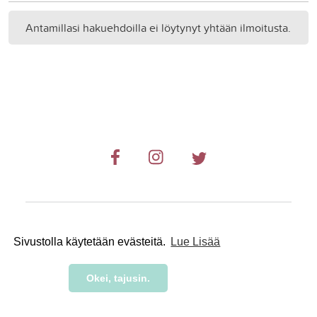
Antamillasi hakuehdoilla ei löytynyt yhtään ilmoitusta.
© 2019-2024 RetkiRent .
Sivustolla käytetään evästeitä.
Lue Lisää
Okei, tajusin.