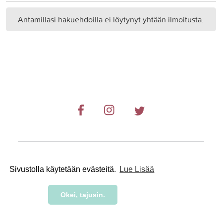
Antamillasi hakuehdoilla ei löytynyt yhtään ilmoitusta.
© 2019-2024 RetkiRent .
Sivustolla käytetään evästeitä.
Lue Lisää
Okei, tajusin.