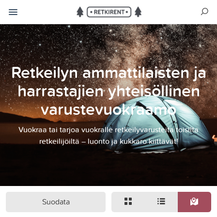
Retkeilyn ammattilaisten ja
harrastajien yhteisöllinen
varustevuokraamo
Vuokraa tai tarjoa vuokralle retkeilyvarusteita toisilta
retkeilijöiltä – luonto ja kukkaro kiittävät!
Suodata