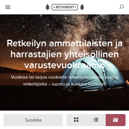
Retkeilyn ammattilaisten ja
harrastajien yhteisöllinen
varustevuokraamo
Vuokraa tai tarjoa vuokralle retkeilyvarusteita toisilta
retkeilijöiltä – luonto ja kukkaro kiittävät!
Suodata