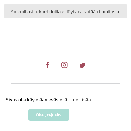
Antamillasi hakuehdoilla ei löytynyt yhtään ilmoitusta.
© 2019-2024 RetkiRent .
Sivustolla käytetään evästeitä.
Lue Lisää
Okei, tajusin.