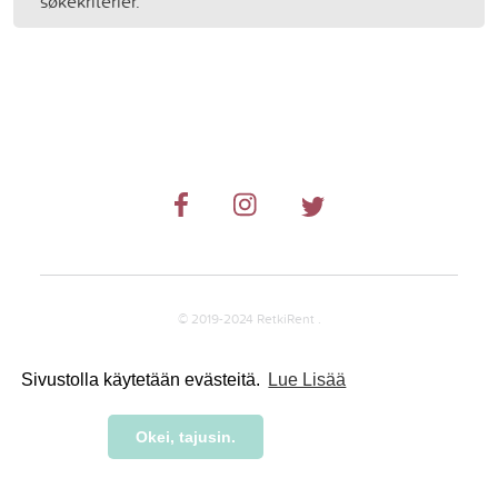
søkekriterier.
© 2019-2024 RetkiRent .
Sivustolla käytetään evästeitä.
Lue Lisää
Okei, tajusin.