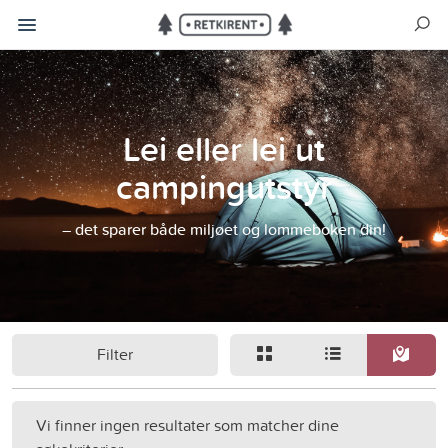
Lei eller lei ut
campingutstyr
– det sparer både miljøet og lommeboken din!
Filter
Vi finner ingen resultater som matcher dine