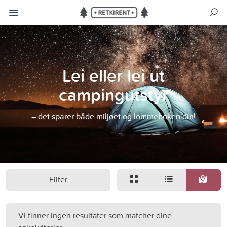
Lei eller lei ut
campingutstyr
– det sparer både miljøet og lommeboken din!
Filter
Vi finner ingen resultater som matcher dine