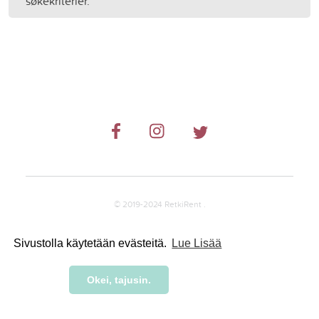
søkekriterier.
© 2019-2024 RetkiRent .
Sivustolla käytetään evästeitä.
Lue Lisää
Okei, tajusin.