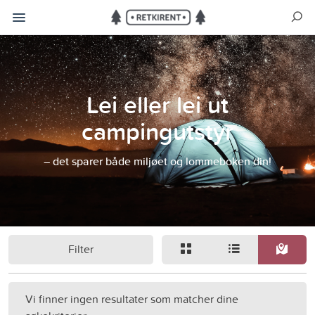
Lei eller lei ut
campingutstyr
– det sparer både miljøet og lommeboken din!
Filter
Vi finner ingen resultater som matcher dine