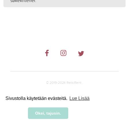
søkekriterier.
© 2019-2024 RetkiRent .
Sivustolla käytetään evästeitä.
Lue Lisää
Okei, tajusin.