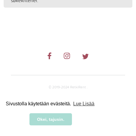
søkekriterier.
© 2019-2024 RetkiRent .
Sivustolla käytetään evästeitä.
Lue Lisää
Okei, tajusin.