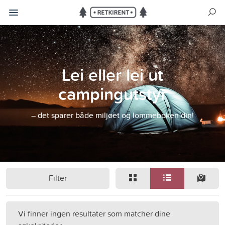
Lei eller lei ut
campingutstyr
– det sparer både miljøet og lommeboken din!
Filter
Vi finner ingen resultater som matcher dine