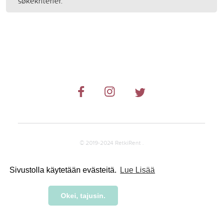
søkekriterier.
© 2019-2024 RetkiRent .
Sivustolla käytetään evästeitä.
Lue Lisää
Okei, tajusin.