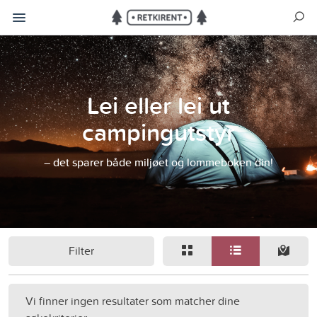
Lei eller lei ut
campingutstyr
– det sparer både miljøet og lommeboken din!
Filter
Vi finner ingen resultater som matcher dine