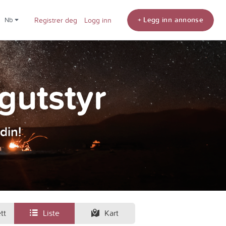
+ Legg inn annonse
nb
Registrer deg
Logg inn
ngutstyr
din!
tt
Liste
Kart