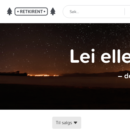
Lei ell
– d
Til salgs