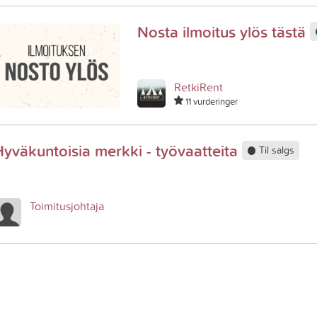
Nosta ilmoitus ylös tästä
RetkiRent
11 vurderinger
Hyväkuntoisia merkki - työvaatteita
Til salgs
Toimitusjohtaja