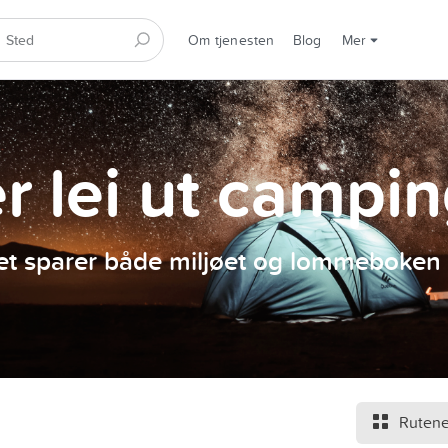
Om tjenesten
Blog
Mer
er lei ut campi
et sparer både miljøet og lommeboken 
Rutene