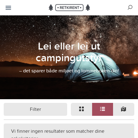
Lei eller lei ut
campingutstyr
– det sparer både miljøet og lommeboken din!
Filter
Vi finner ingen resultater som matcher dine