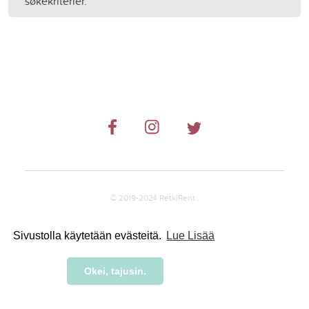
søkekriterier.
© 2019-2024 RetkiRent .
Sivustolla käytetään evästeitä.
Lue Lisää
Okei, tajusin.