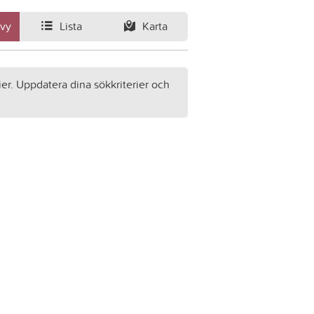
svy
Lista
Karta
ier. Uppdatera dina sökkriterier och