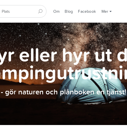
Om
Blog
Facebook
Mer
r eller hyr ut 
ampingutrustni
- gör naturen och plånboken en tjänst!