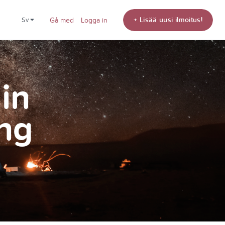
+ Lisää uusi ilmoitus!
sv
Gå med
Logga in
din
ng