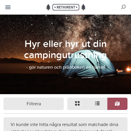
Hyr eller hyr ut din
campingutrustning
- gör naturen och plånboken en tjänst!
Filtrera
Vi kunde inte hitta några resultat som matchade dina