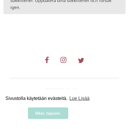
sökkriterier. Uppdatera dina sökkriterier och försök
igen.
© 2019-2024 RetkiRent .
Sivustolla käytetään evästeitä.
Lue Lisää
Okei, tajusin.