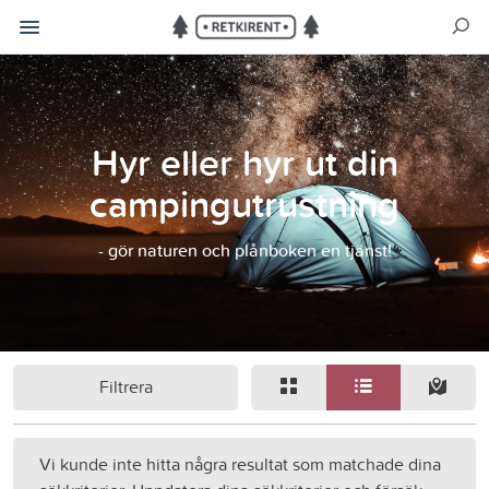
Hyr eller hyr ut din
campingutrustning
- gör naturen och plånboken en tjänst!
Filtrera
Vi kunde inte hitta några resultat som matchade dina