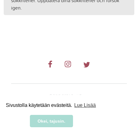
sökkriterier. Uppdatera dina sökkriterier och försök
igen.
© 2019-2024 RetkiRent .
Sivustolla käytetään evästeitä.
Lue Lisää
Okei, tajusin.