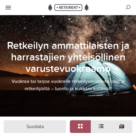
Retkeilyn ammattilaisten ja
harrastajien yhteisöllinen
varustevuokraamo
Vuokraa tai tarjoa vuokralle retkeilyvarusteita toisilta
retkeilijöiltä – luonto ja kukkaro kiittävät!
Suodata