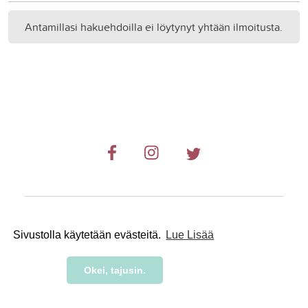
Antamillasi hakuehdoilla ei löytynyt yhtään ilmoitusta.
© 2019-2024 RetkiRent .
Sivustolla käytetään evästeitä.
Lue Lisää
Okei, tajusin.