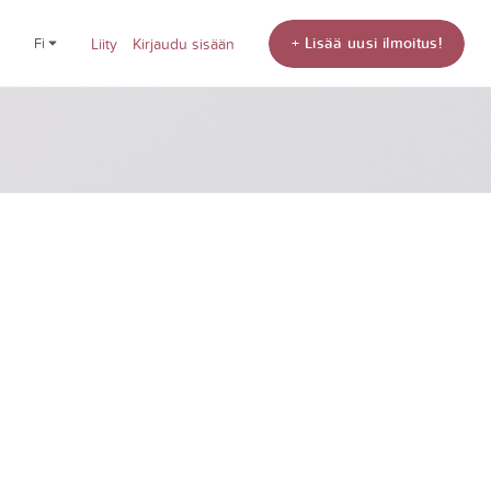
+ Lisää uusi ilmoitus!
fi
Liity
Kirjaudu sisään