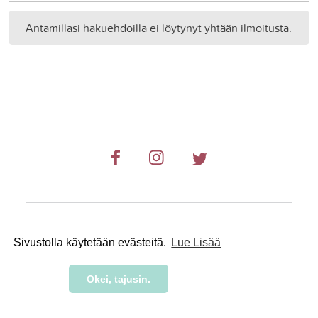
Antamillasi hakuehdoilla ei löytynyt yhtään ilmoitusta.
© 2019-2024 RetkiRent .
Sivustolla käytetään evästeitä.
Lue Lisää
Okei, tajusin.