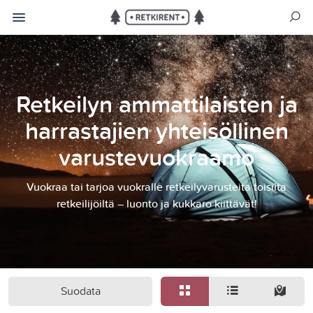
Retkeilyn ammattilaisten ja
harrastajien yhteisöllinen
varustevuokraamo
Vuokraa tai tarjoa vuokralle retkeilyvarusteita toisilta
retkeilijöiltä – luonto ja kukkaro kiittävät!
Suodata