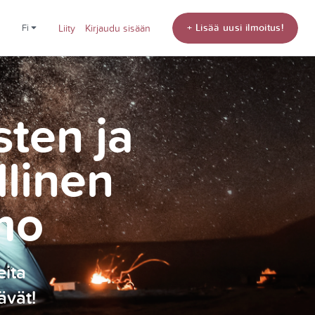
+ Lisää uusi ilmoitus!
fi
Liity
Kirjaudu sisään
sten ja
llinen
mo
eita
ävät!