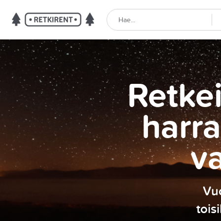
Retkei
harra
v
Vuo
tois