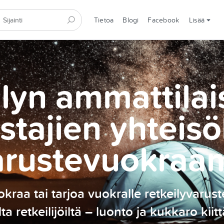
Tietoa
Blogi
Facebook
Lisää
lyn ammattilai
stajien yhteisö
arustevuokraa
kraa tai tarjoa vuokralle retkeilyvarust
ilta retkeilijöiltä – luonto ja kukkaro kiitt