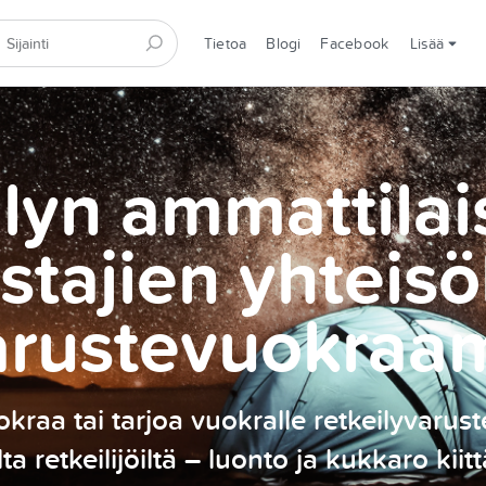
Tietoa
Blogi
Facebook
Lisää
lyn ammattilai
stajien yhteisö
arustevuokraa
kraa tai tarjoa vuokralle retkeilyvarust
ilta retkeilijöiltä – luonto ja kukkaro kiitt