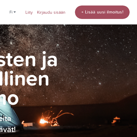
+ Lisää uusi ilmoitus!
fi
Liity
Kirjaudu sisään
sten ja
llinen
mo
eita
ävät!