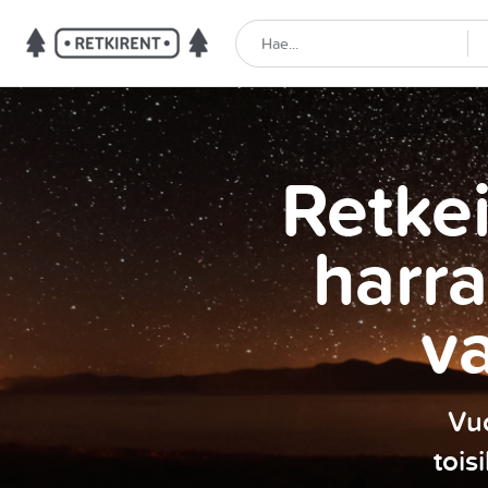
Retkei
harra
v
Vuo
tois