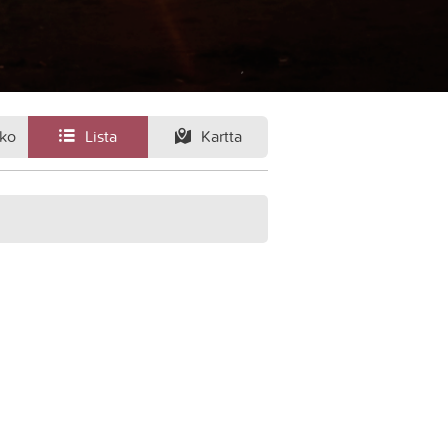
ko
Lista
Kartta