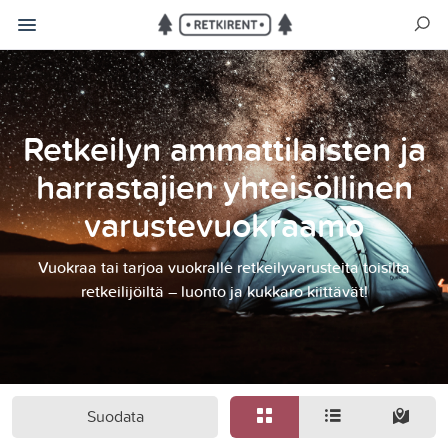
Retkeilyn ammattilaisten ja
harrastajien yhteisöllinen
varustevuokraamo
Vuokraa tai tarjoa vuokralle retkeilyvarusteita toisilta
retkeilijöiltä – luonto ja kukkaro kiittävät!
Suodata