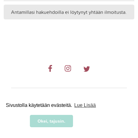
Antamillasi hakuehdoilla ei löytynyt yhtään ilmoitusta.
© 2019-2024 RetkiRent .
Sivustolla käytetään evästeitä.
Lue Lisää
Okei, tajusin.