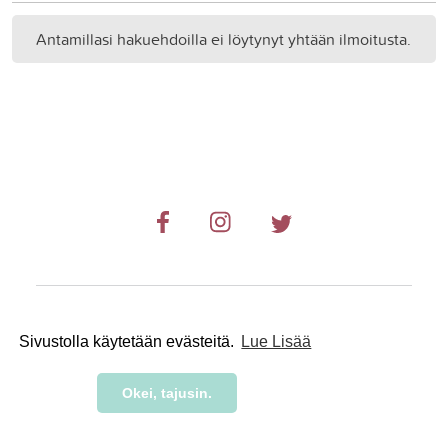
Antamillasi hakuehdoilla ei löytynyt yhtään ilmoitusta.
© 2019-2024 RetkiRent .
Sivustolla käytetään evästeitä.
Lue Lisää
Okei, tajusin.