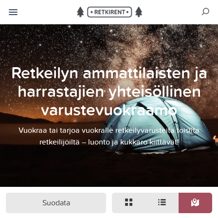
Retkeilyn ammattilaisten ja
harrastajien yhteisöllinen
varustevuokraamo
Vuokraa tai tarjoa vuokralle retkeilyvarusteita toisilta
retkeilijöiltä – luonto ja kukkaro kiittävät!
Suodata