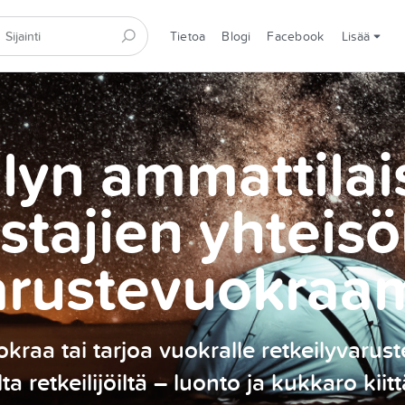
Tietoa
Blogi
Facebook
Lisää
lyn ammattilai
stajien yhteisö
arustevuokraa
kraa tai tarjoa vuokralle retkeilyvarust
ilta retkeilijöiltä – luonto ja kukkaro kiitt