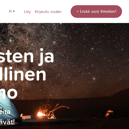
+ Lisää uusi ilmoitus!
fi
Liity
Kirjaudu sisään
sten ja
llinen
mo
eita
ävät!