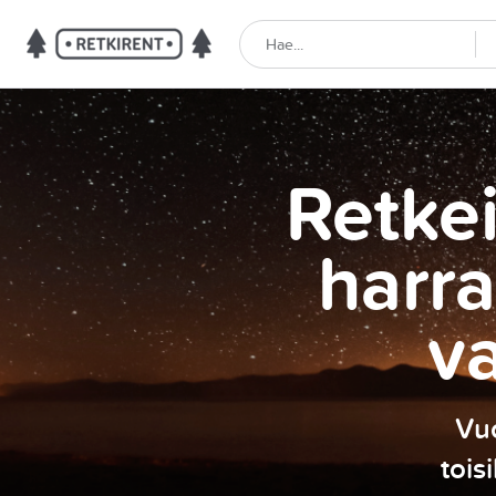
Retkei
harra
v
Vuo
tois