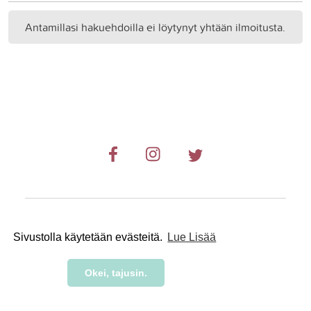
Antamillasi hakuehdoilla ei löytynyt yhtään ilmoitusta.
© 2019-2024 RetkiRent .
Sivustolla käytetään evästeitä.
Lue Lisää
Okei, tajusin.