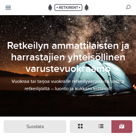
Retkeilyn ammattilaisten ja
harrastajien yhteisöllinen
varustevuokraamo
Vuokraa tai tarjoa vuokralle retkeilyvarusteita toisilta
retkeilijöiltä – luonto ja kukkaro kiittävät!
Suodata