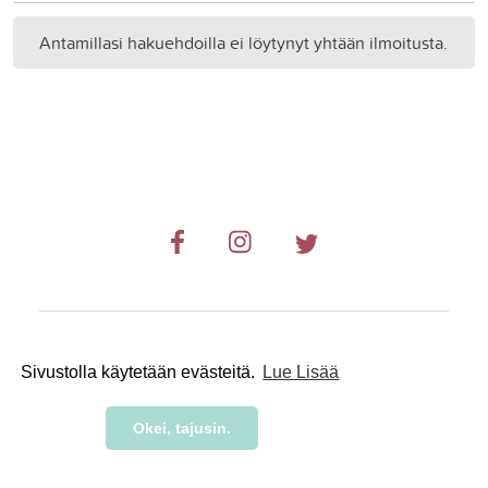
Antamillasi hakuehdoilla ei löytynyt yhtään ilmoitusta.
© 2019-2024 RetkiRent .
Sivustolla käytetään evästeitä.
Lue Lisää
Okei, tajusin.