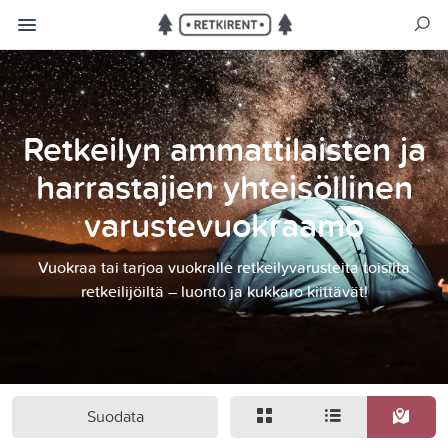
Retkeilyn ammattilaisten ja
harrastajien yhteisöllinen
varustevuokraamo
Vuokraa tai tarjoa vuokralle retkeilyvarusteita toisilta
retkeilijöiltä – luonto ja kukkaro kiittävät!
Suodata