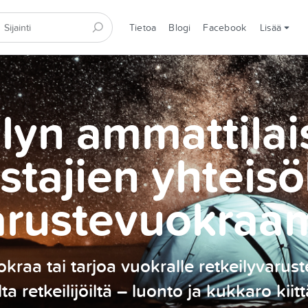
Tietoa
Blogi
Facebook
Lisää
lyn ammattilai
stajien yhteisö
arustevuokraa
kraa tai tarjoa vuokralle retkeilyvarust
ilta retkeilijöiltä – luonto ja kukkaro kiitt