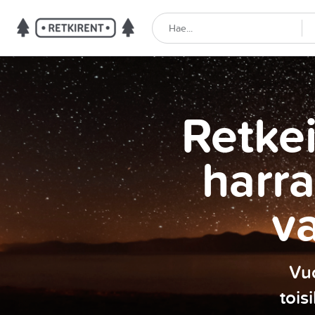
Retkei
harra
v
Vuo
tois