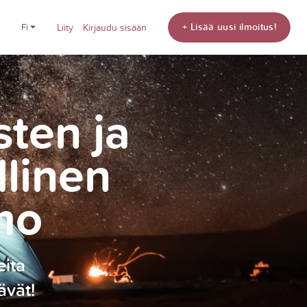
+ Lisää uusi ilmoitus!
fi
Liity
Kirjaudu sisään
sten ja
llinen
mo
eita
ävät!