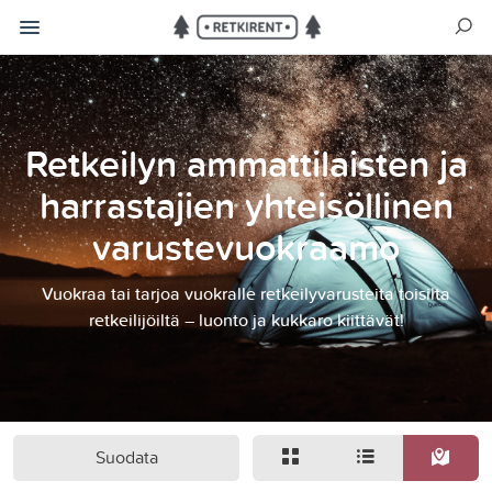
Retkeilyn ammattilaisten ja
harrastajien yhteisöllinen
varustevuokraamo
Vuokraa tai tarjoa vuokralle retkeilyvarusteita toisilta
retkeilijöiltä – luonto ja kukkaro kiittävät!
Suodata