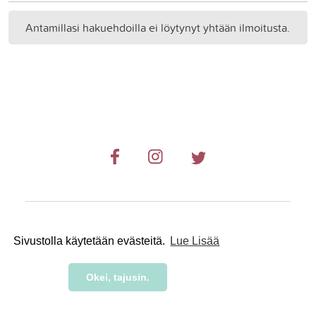
Antamillasi hakuehdoilla ei löytynyt yhtään ilmoitusta.
© 2019-2024 RetkiRent .
Sivustolla käytetään evästeitä.
Lue Lisää
Okei, tajusin.