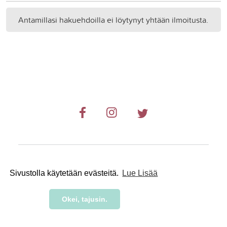
Antamillasi hakuehdoilla ei löytynyt yhtään ilmoitusta.
© 2019-2024 RetkiRent .
Sivustolla käytetään evästeitä.
Lue Lisää
Okei, tajusin.