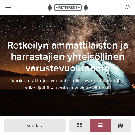
Retkeilyn ammattilaisten ja
harrastajien yhteisöllinen
varustevuokraamo
Vuokraa tai tarjoa vuokralle retkeilyvarusteita toisilta
retkeilijöiltä – luonto ja kukkaro kiittävät!
Suodata