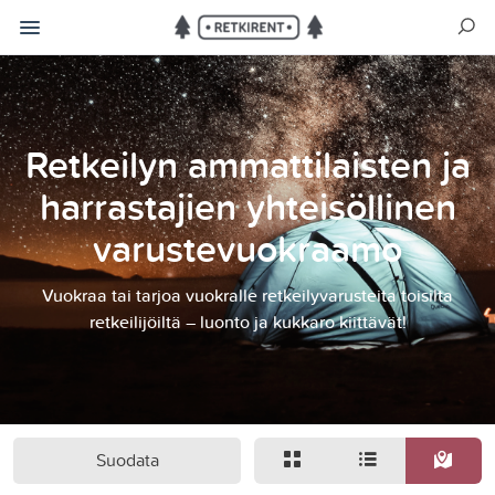
Retkeilyn ammattilaisten ja
harrastajien yhteisöllinen
varustevuokraamo
Vuokraa tai tarjoa vuokralle retkeilyvarusteita toisilta
retkeilijöiltä – luonto ja kukkaro kiittävät!
Suodata