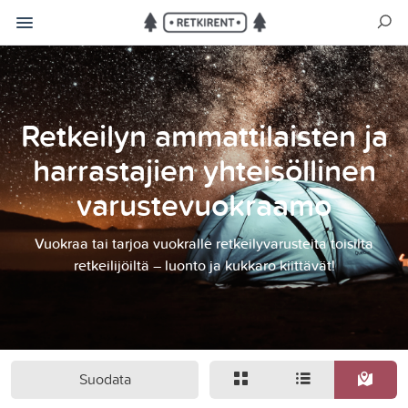
Retkeilyn ammattilaisten ja
harrastajien yhteisöllinen
varustevuokraamo
Vuokraa tai tarjoa vuokralle retkeilyvarusteita toisilta
retkeilijöiltä – luonto ja kukkaro kiittävät!
Suodata