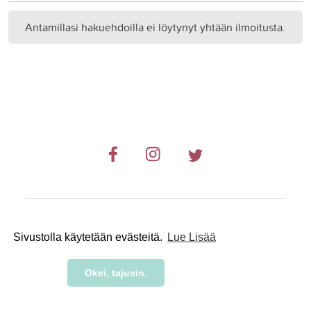
Antamillasi hakuehdoilla ei löytynyt yhtään ilmoitusta.
© 2019-2024 RetkiRent .
Sivustolla käytetään evästeitä.
Lue Lisää
Okei, tajusin.