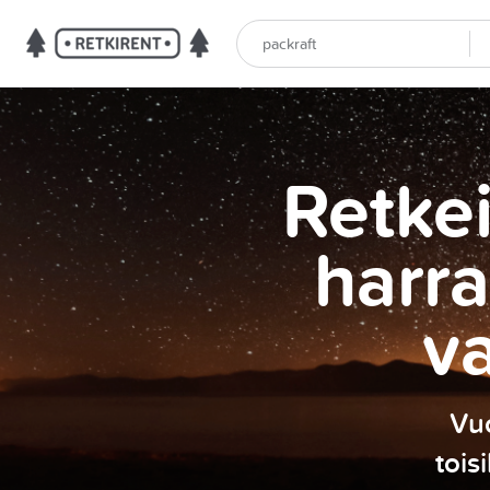
Retkei
harra
v
Vuo
tois