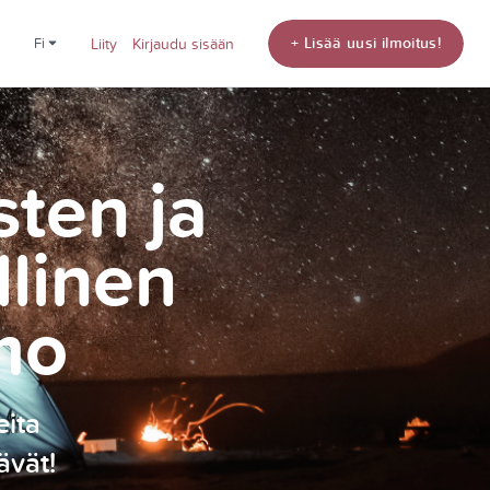
+ Lisää uusi ilmoitus!
fi
Liity
Kirjaudu sisään
sten ja
llinen
mo
eita
ävät!