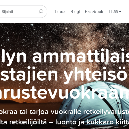
Tietoa
Blogi
Facebook
Lisää
lyn ammattilai
stajien yhteisö
arustevuokraa
kraa tai tarjoa vuokralle retkeilyvarust
ilta retkeilijöiltä – luonto ja kukkaro kiitt