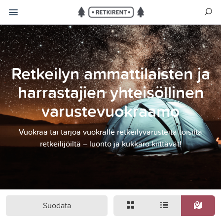
Retkeilyn ammattilaisten ja
harrastajien yhteisöllinen
varustevuokraamo
Vuokraa tai tarjoa vuokralle retkeilyvarusteita toisilta
retkeilijöiltä – luonto ja kukkaro kiittävät!
Suodata