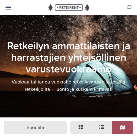
Retkeilyn ammattilaisten ja
harrastajien yhteisöllinen
varustevuokraamo
Vuokraa tai tarjoa vuokralle retkeilyvarusteita toisilta
retkeilijöiltä – luonto ja kukkaro kiittävät!
Suodata