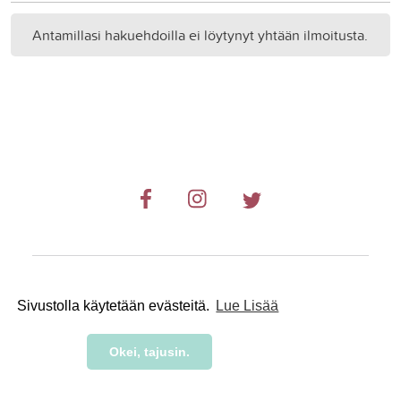
Antamillasi hakuehdoilla ei löytynyt yhtään ilmoitusta.
© 2019-2024 RetkiRent .
Sivustolla käytetään evästeitä.
Lue Lisää
Okei, tajusin.