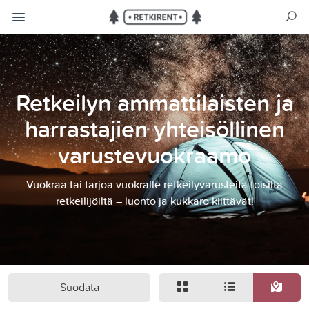
Retkeilyn ammattilaisten ja
harrastajien yhteisöllinen
varustevuokraamo
Vuokraa tai tarjoa vuokralle retkeilyvarusteita toisilta
retkeilijöiltä – luonto ja kukkaro kiittävät!
Suodata