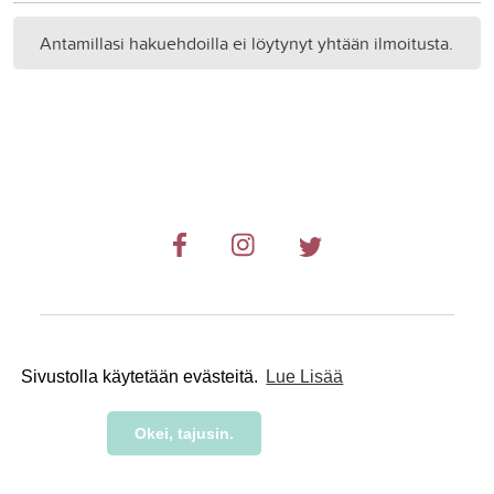
Antamillasi hakuehdoilla ei löytynyt yhtään ilmoitusta.
© 2019-2024 RetkiRent .
Sivustolla käytetään evästeitä.
Lue Lisää
Okei, tajusin.