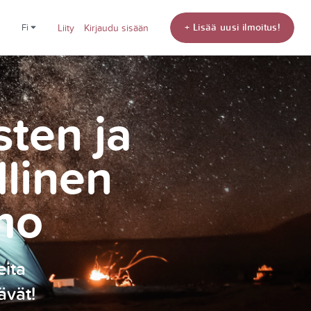
+ Lisää uusi ilmoitus!
fi
Liity
Kirjaudu sisään
sten ja
llinen
mo
eita
ävät!