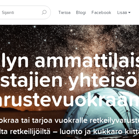
Tietoa
Blogi
Facebook
Lisää
lyn ammattilai
stajien yhteisö
arustevuokraa
kraa tai tarjoa vuokralle retkeilyvarust
ilta retkeilijöiltä – luonto ja kukkaro kiitt