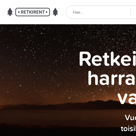
Retkei
harra
v
Vuo
tois