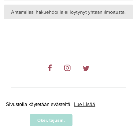
Antamillasi hakuehdoilla ei löytynyt yhtään ilmoitusta.
© 2019-2024 RetkiRent .
Sivustolla käytetään evästeitä.
Lue Lisää
Okei, tajusin.