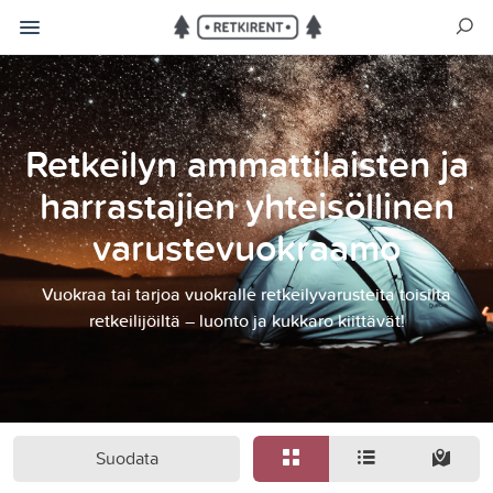
Retkeilyn ammattilaisten ja
harrastajien yhteisöllinen
varustevuokraamo
Vuokraa tai tarjoa vuokralle retkeilyvarusteita toisilta
retkeilijöiltä – luonto ja kukkaro kiittävät!
Suodata