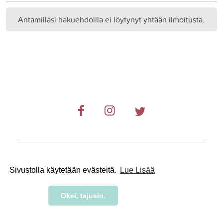
Antamillasi hakuehdoilla ei löytynyt yhtään ilmoitusta.
© 2019-2024 RetkiRent .
Sivustolla käytetään evästeitä.
Lue Lisää
Okei, tajusin.