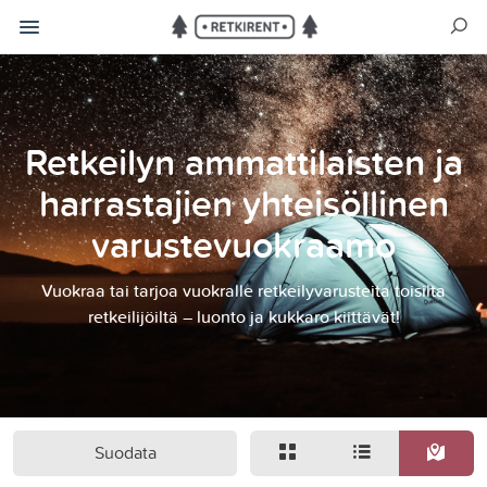
Retkeilyn ammattilaisten ja
harrastajien yhteisöllinen
varustevuokraamo
Vuokraa tai tarjoa vuokralle retkeilyvarusteita toisilta
retkeilijöiltä – luonto ja kukkaro kiittävät!
Suodata