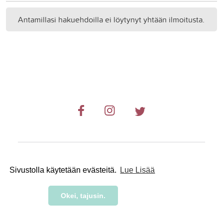
Antamillasi hakuehdoilla ei löytynyt yhtään ilmoitusta.
© 2019-2024 RetkiRent .
Sivustolla käytetään evästeitä.
Lue Lisää
Okei, tajusin.