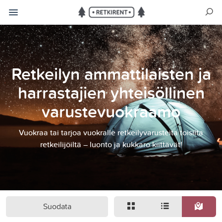
Retkeilyn ammattilaisten ja
harrastajien yhteisöllinen
varustevuokraamo
Vuokraa tai tarjoa vuokralle retkeilyvarusteita toisilta
retkeilijöiltä – luonto ja kukkaro kiittävät!
Suodata