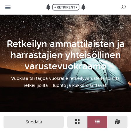
Retkeilyn ammattilaisten ja
harrastajien yhteisöllinen
varustevuokraamo
Vuokraa tai tarjoa vuokralle retkeilyvarusteita toisilta
retkeilijöiltä – luonto ja kukkaro kiittävät!
Suodata