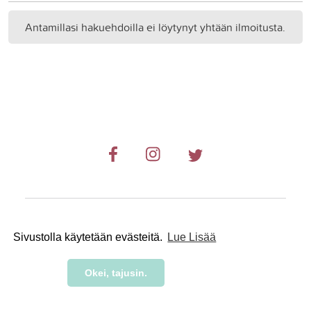
Antamillasi hakuehdoilla ei löytynyt yhtään ilmoitusta.
© 2019-2024 RetkiRent .
Sivustolla käytetään evästeitä.
Lue Lisää
Okei, tajusin.