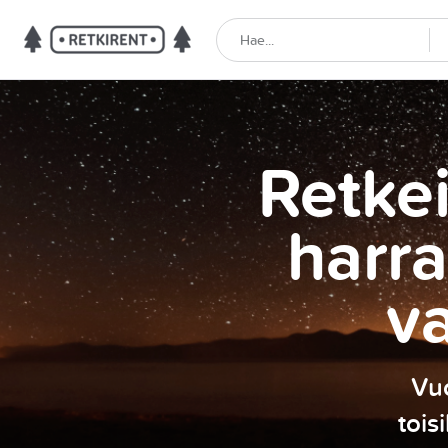
Retkei
harra
v
Vuo
tois