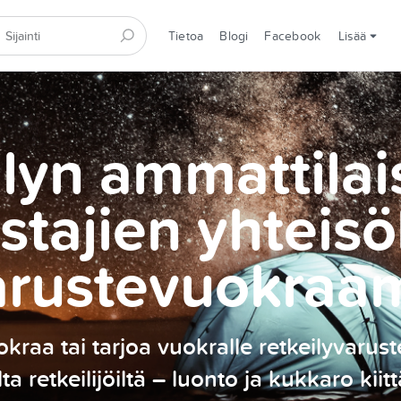
Tietoa
Blogi
Facebook
Lisää
lyn ammattilai
stajien yhteisö
arustevuokraa
kraa tai tarjoa vuokralle retkeilyvarust
ilta retkeilijöiltä – luonto ja kukkaro kiitt