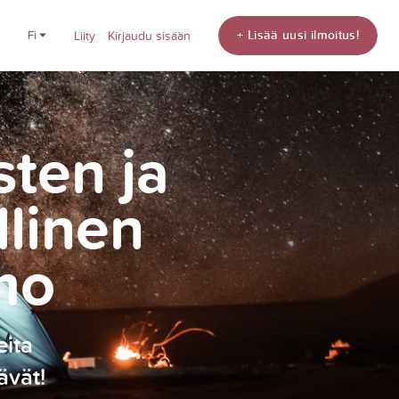
+ Lisää uusi ilmoitus!
fi
Liity
Kirjaudu sisään
sten ja
llinen
mo
eita
ävät!