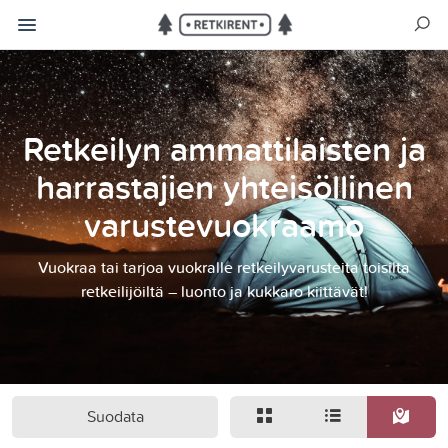
Retkeilyn ammattilaisten ja
harrastajien yhteisöllinen
varustevuokraamo
Vuokraa tai tarjoa vuokralle retkeilyvarusteita toisilta
retkeilijöiltä – luonto ja kukkaro kiittävät!
Suodata