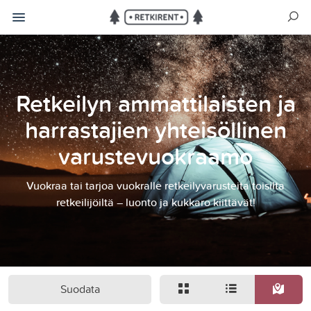
Retkeilyn ammattilaisten ja
harrastajien yhteisöllinen
varustevuokraamo
Vuokraa tai tarjoa vuokralle retkeilyvarusteita toisilta
retkeilijöiltä – luonto ja kukkaro kiittävät!
Suodata