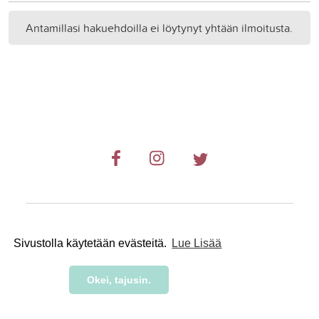
Antamillasi hakuehdoilla ei löytynyt yhtään ilmoitusta.
© 2019-2024 RetkiRent .
Sivustolla käytetään evästeitä.
Lue Lisää
Okei, tajusin.