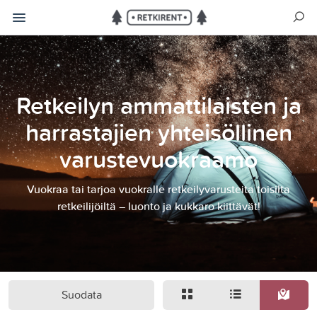
Retkeilyn ammattilaisten ja
harrastajien yhteisöllinen
varustevuokraamo
Vuokraa tai tarjoa vuokralle retkeilyvarusteita toisilta
retkeilijöiltä – luonto ja kukkaro kiittävät!
Suodata