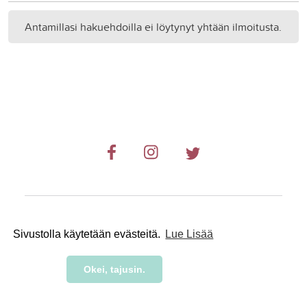
Antamillasi hakuehdoilla ei löytynyt yhtään ilmoitusta.
© 2019-2024 RetkiRent .
Sivustolla käytetään evästeitä.
Lue Lisää
Okei, tajusin.