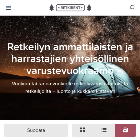
Retkeilyn ammattilaisten ja
harrastajien yhteisöllinen
varustevuokraamo
Vuokraa tai tarjoa vuokralle retkeilyvarusteita toisilta
retkeilijöiltä – luonto ja kukkaro kiittävät!
Suodata