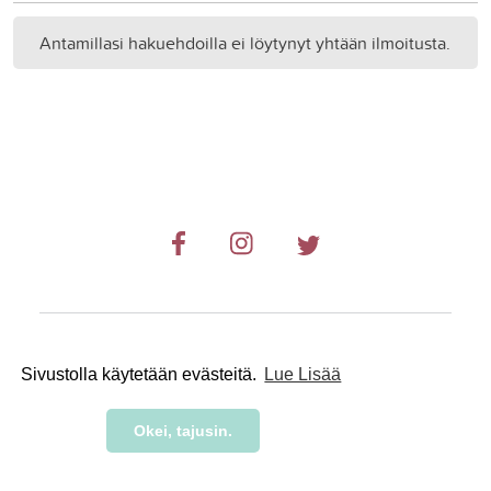
Antamillasi hakuehdoilla ei löytynyt yhtään ilmoitusta.
© 2019-2024 RetkiRent .
Sivustolla käytetään evästeitä.
Lue Lisää
Okei, tajusin.