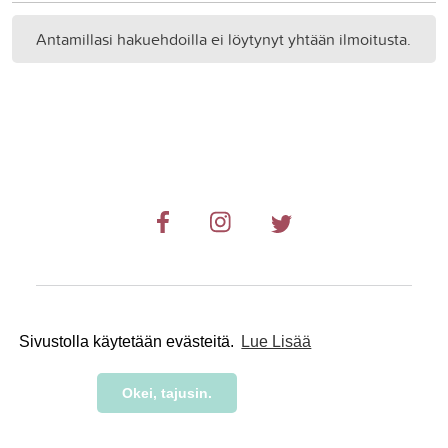
Antamillasi hakuehdoilla ei löytynyt yhtään ilmoitusta.
© 2019-2024 RetkiRent .
Sivustolla käytetään evästeitä.
Lue Lisää
Okei, tajusin.