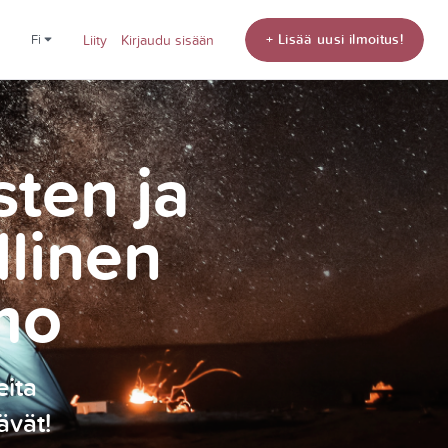
+ Lisää uusi ilmoitus!
fi
Liity
Kirjaudu sisään
sten ja
llinen
mo
eita
ävät!