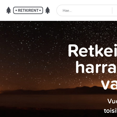
Retkei
harra
v
Vuo
tois