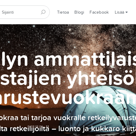
Tietoa
Blogi
Facebook
Lisää
lyn ammattilai
stajien yhteisö
arustevuokraa
kraa tai tarjoa vuokralle retkeilyvarust
ilta retkeilijöiltä – luonto ja kukkaro kiitt